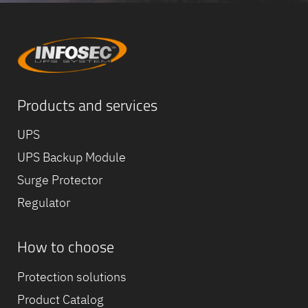
Equipe
commerc
02 40 76
Products and services
UPS
UPS Backup Module
Surge Protector
Regulator
How to choose
Protection solutions
Product Catalog