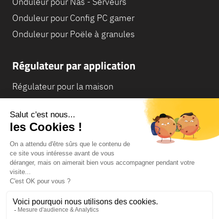
Onduleur pour Nas - Serveurs
Onduleur pour Config PC gamer
Onduleur pour Poële à granules
Régulateur par application
Régulateur pour la maison
Régulateur pour Camping-Car
Régulateur pour Chaudière
© Infosec
Lexique
Mentions légales
Conditions générales de vente