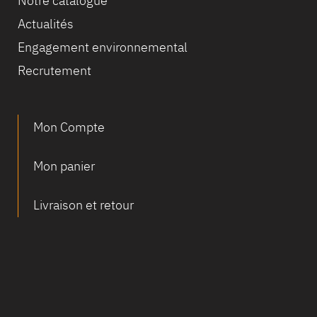
Notre catalogue
Actualités
Equipe
Engagement environnemental
commerc
Recrutement
02 40 76
Mon Compte
Mon panier
Livraison et retour