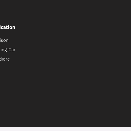
ication
ison
ing-Car
dière