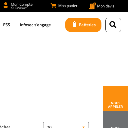
Mon Compte
Mon panier
Mon devis
Se Connecter
ESS
Infosec s'engage
Batteries
NOUS
APPELER
ficher
NOUS