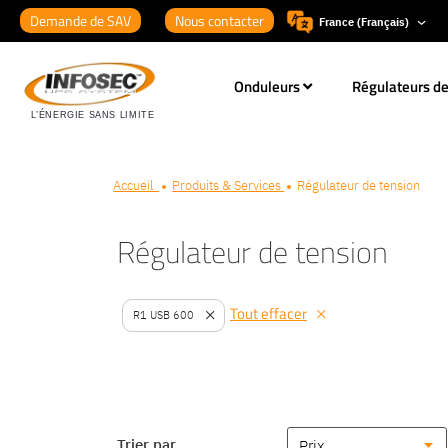
Demande de SAV
Nous contacter
France (Français)
Onduleurs
Régulateurs de
Accueil
Produits & Services
Régulateur de tension
Régulateur de tension
Tout effacer
R1 USB 600
Retirer
cet
article
Trier par