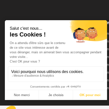
Offres & Bons Plans
On
Onduleurs HERO (Exclus WEB)
On
Bestsellers
On
Batterie pour Onduleur
On
Offres du moment
On
On
On
On
On