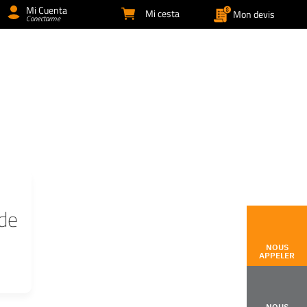
Mi Cuenta
Mi cesta
Mon devis
Conectarme
 de
NOUS
APPELER
NOUS