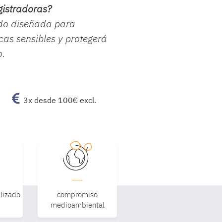
gistradoras?
ido diseñada para
cas sensibles y protegerá
o.
a
3x desde 100€ excl.
lizado
compromiso
medioambiental