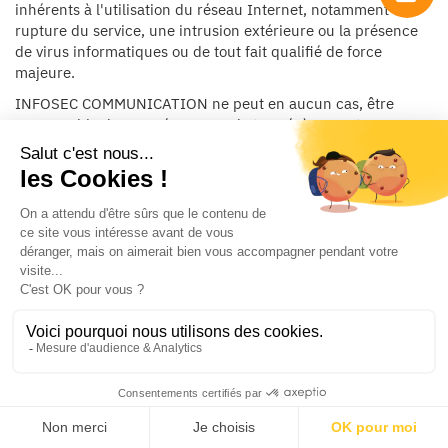
inhérents à l'utilisation du réseau Internet, notamment une
rupture du service, une intrusion extérieure ou la présence
de virus informatiques ou de tout fait qualifié de force
majeure.
INFOSEC COMMUNICATION ne peut en aucun cas, être
responsable des conséquences de tous évènements
échappant à sa volonté, notamment les cas de force majeure,
qui tendraient à entraver, à retarder ou à empêcher la prise
de commande en ligne.
Sauf dispositions législatives particulières contraires :
- INFOSEC COMMUNICATION n'a vis-à-vis de son Client
qu'une obligation de moyen et notamment en ce qui est de
l'accès aux différentes pages du Site, du processus de
commande, de la livraison ou de tous services postérieurs à
la livraison.
- la responsabilité d’INFOSEC COMMUNICATION est limitée
aux dommages directs et prévisibles ;
- la responsabilité d’INFOSEC COMMUNICATION ne pourra
être engagée pour quelque dommage immatériel ou corporel
qui pourrait résulter d'une mauvaise utilisation des produits