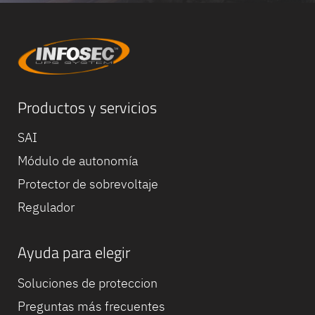
Productos y servicios
SAI
Módulo de autonomía
Protector de sobrevoltaje
Regulador
Ayuda para elegir
Equipe
commerc
Soluciones de proteccion
02 40 76
Preguntas más frecuentes