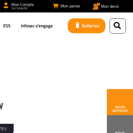
Mon Compte
Mon panier
Mon devis
Se Connecter
ESS
Infosec s'engage
Batteries
y
NOUS
APPELER
FEV
NOUS