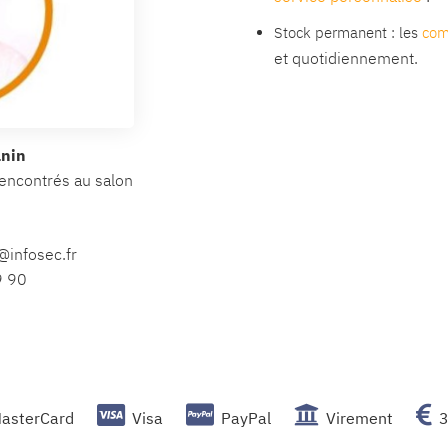
Stock permanent : les
com
et quotidiennement.
anin
encontrés au salon
n@infosec.fr
9 90
asterCard
Visa
PayPal
Virement
3