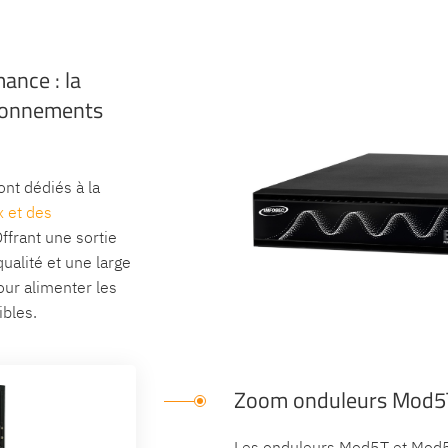
ance : la
ironnements
nt dédiés à la
x et des
ffrant une sortie
ualité et une large
our alimenter les
bles.
Zoom onduleurs Mod5
Les onduleurs Mod5T et Mod5T