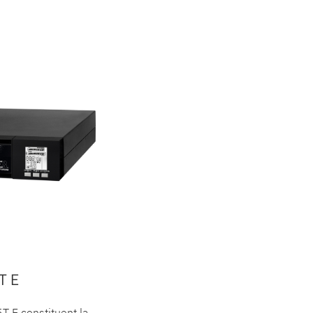
T E
 E constituent la