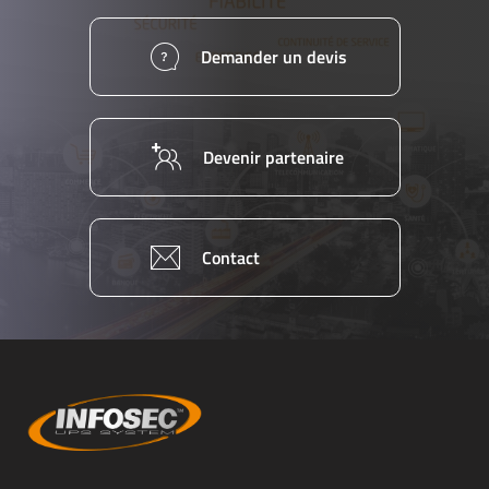
Demander un devis
Devenir partenaire
Equipe
commerc
02 40 76
Contact