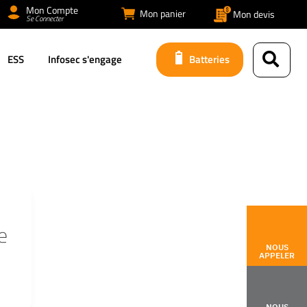
Mon Compte
Mon panier
Mon devis
Se Connecter
ESS
Infosec s'engage
Batteries
e
NOUS
APPELER
NOUS