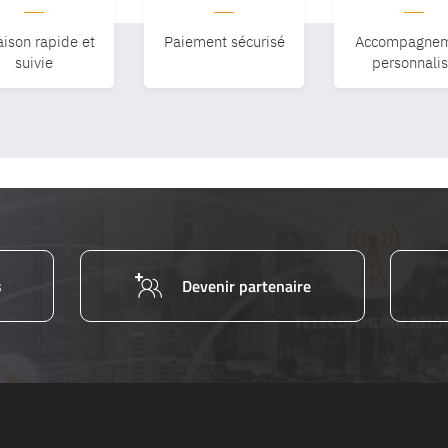
aison rapide et
Paiement sécurisé
Accompagnem
suivie
personnali
s
Devenir partenaire