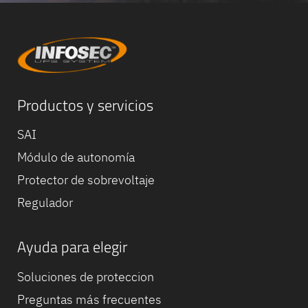
Productos y servicios
SAI
Módulo de autonomía
Protector de sobrevoltaje
Regulador
Ayuda para elegir
Equipe
commerc
Soluciones de proteccion
02 40 76
Preguntas más frecuentes