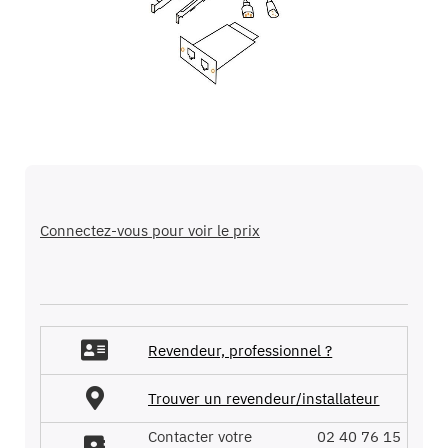
galerie
d’images
Passer
au
début
Connectez-vous pour voir le prix
de
la
Galerie
d’images
Revendeur, professionnel ?
Trouver un revendeur/installateur
Contacter votre
02 40 76 15