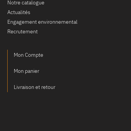
Notre catalogue
Actualités
Equipe
Engagement environnemental
commerc
02 40 76
Recrutement
Mon Compte
Mon panier
Livraison et retour