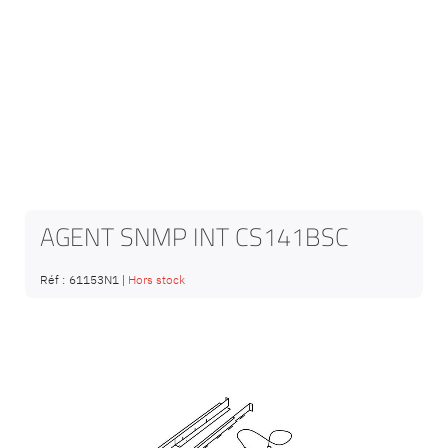
AGENT SNMP INT CS141BSC
Réf :
61153N1
|
Hors stock
Passer
à
la
fin
de
la