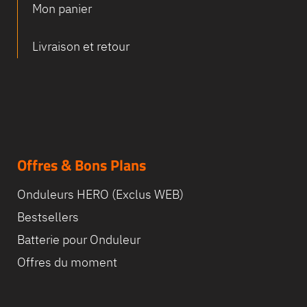
Mon panier
Equipe
Livraison et retour
commerc
02 40 76
Offres & Bons Plans
Onduleurs HERO (Exclus WEB)
Bestsellers
Batterie pour Onduleur
Offres du moment