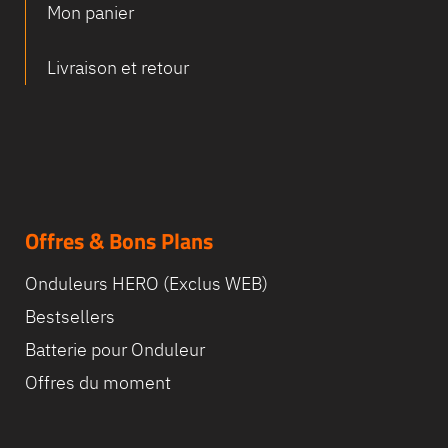
Mon panier
Equipe
Livraison et retour
commerc
02 40 76
Offres & Bons Plans
Onduleurs HERO (Exclus WEB)
Bestsellers
Batterie pour Onduleur
Offres du moment