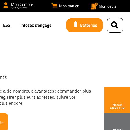
Mon Compte
Mon panier
Mon devis
Se Connecter
ESS
Infosec s'engage
Batteries
nts
e a de nombreux avantages : commander plus
egistrer plusieurs adresses, suivre vos
lus encore.
NOUS
APPELER
te
NOUS