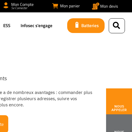
Mon Compte
Mon panier
Mon devis
Se Connecter
ESS
Infosec s'engage
Batteries
nts
e a de nombreux avantages : commander plus
egistrer plusieurs adresses, suivre vos
lus encore.
NOUS
APPELER
te
NOUS