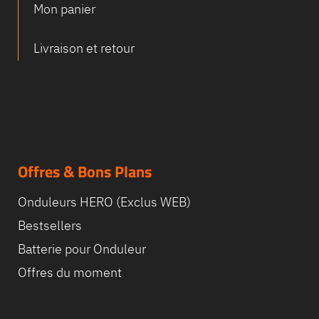
Mon panier
Equipe
Livraison et retour
commerc
02 40 76
Offres & Bons Plans
Onduleurs HERO (Exclus WEB)
Bestsellers
Batterie pour Onduleur
Offres du moment