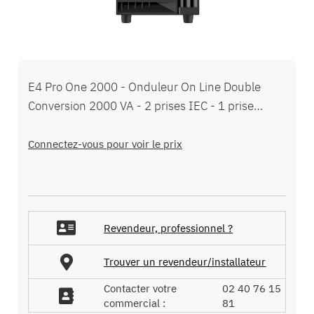
Passer
au
E4 Pro One 2000 - Onduleur On Line Double
début
Conversion 2000 VA - 2 prises IEC - 1 prise
de
FR/Schuko - Garantie 2 ans
la
Galerie
Connectez-vous pour voir le prix
d’images
Revendeur, professionnel ?
Trouver un revendeur/installateur
Contacter votre
02 40 76 15
commercial :
81