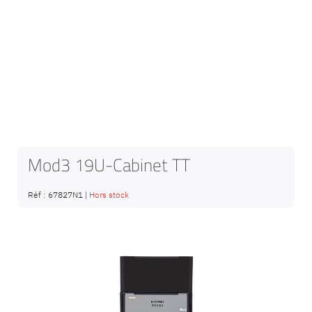
Mod3 19U-Cabinet TT
Réf :
67827N1
|
Hors stock
Passer
à
la
fin
de
la