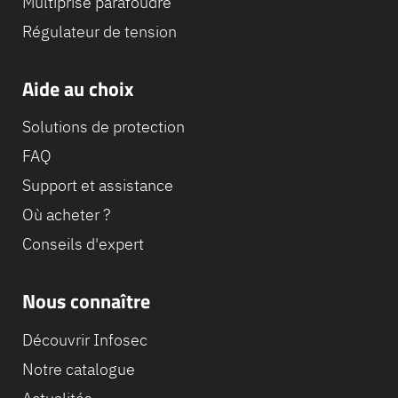
Multiprise parafoudre
Régulateur de tension
Aide au choix
Solutions de protection
FAQ
Support et assistance
Où acheter ?
Conseils d'expert
Nous connaître
Equipe
commerc
Découvrir Infosec
02 40 76
Notre catalogue