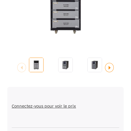
galerie
d’images
Passer
au
début
Connectez-vous pour voir le prix
de
la
Galerie
d’images