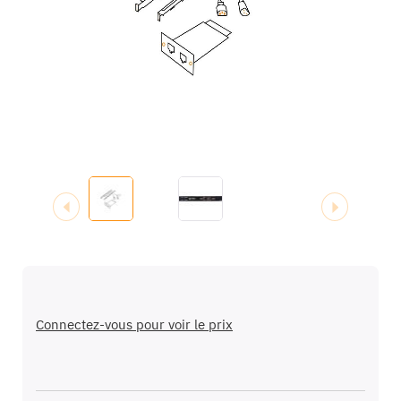
galerie
d’images
Passer
au
début
Connectez-vous pour voir le prix
de
la
Galerie
d’images