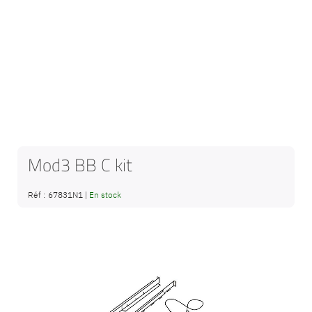
Mod3 BB C kit
Réf :
67831N1
|
En stock
Passer
à
la
fin
de
la