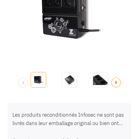
la
galerie
d’images
Passer
au
Les produits reconditionnés Infosec ne sont pas
début
livrés dans leur emballage original ou bien ont
de
déjà été ouverts/testés : Ils bénéficient
la
Galerie