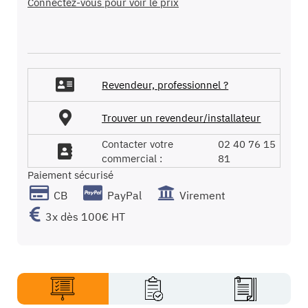
cependant des mêmes caractéristiques qu’un
Connectez-vous pour voir le prix
d’images
produit neuf ainsi que d’une garantie d'un an et
des mêmes conditions d‘assurance.
Revendeur, professionnel ?
Trouver un revendeur/installateur
Contacter votre
02 40 76 15
commercial :
81
Paiement sécurisé
CB
PayPal
Virement
3x dès 100€ HT