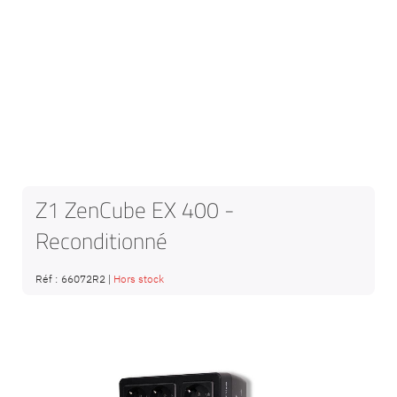
Z1 ZenCube EX 400 -
Reconditionné
Réf :
66072R2
|
Hors stock
Passer
à
la
fin
de