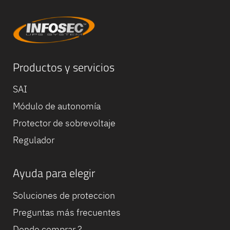
Productos y servicios
SAI
Módulo de autonomía
Equipe
commerc
Protector de sobrevoltaje
02 40 76
Regulador
Ayuda para elegir
Soluciones de proteccion
Preguntas más frecuentes
Donde comprar ?