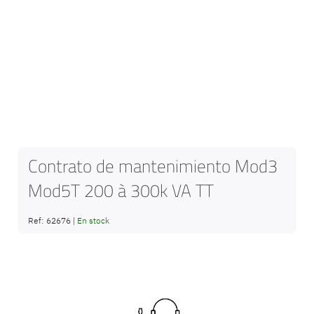
Contrato de mantenimiento Mod3
Mod5T 200 à 300k VA TT
Ref:
62676
|
En stock
Saltar
al
final
de
la