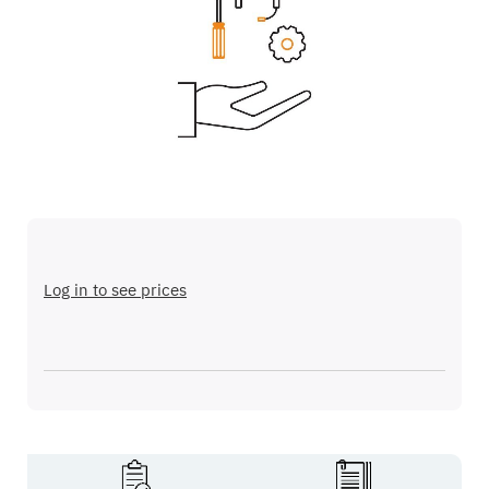
galería
de
imágenes
Saltar
al
comienzo
Log in to see prices
de
la
galería
de
imágenes