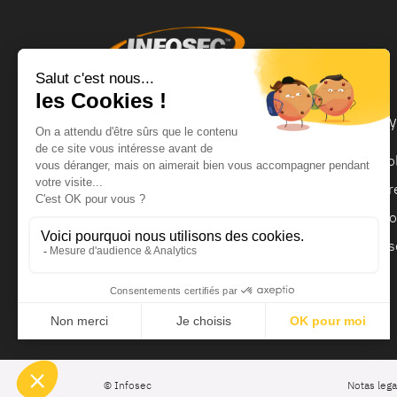
Productos y servicios
Ay
SAI
So
Módulo de autonomía
Pr
Protector de sobrevoltaje
Do
Regulador
As
© Infosec
Notas lega