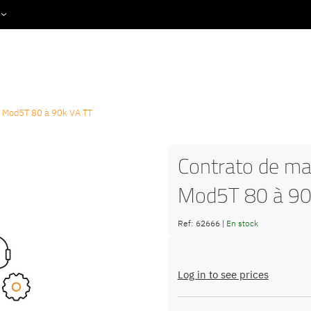
Productos & Servicios
3 Mod5T 80 à 90k VA TT
Contrato de m
Mod5T 80 à 90
Ref:
62666
|
En stock
Log in to see prices