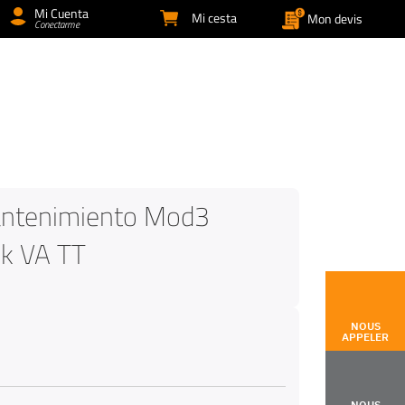
Mi Cuenta
Mi cesta
Mon devis
Conectarme
antenimiento Mod3
k VA TT
NOUS
APPELER
NOUS