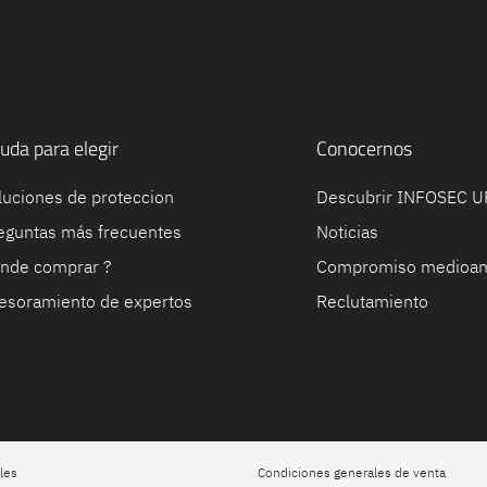
uda para elegir
Conocernos
luciones de proteccion
Descubrir INFOSEC 
eguntas más frecuentes
Noticias
nde comprar ?
Compromiso medioam
esoramiento de expertos
Reclutamiento
les
Condiciones generales de venta