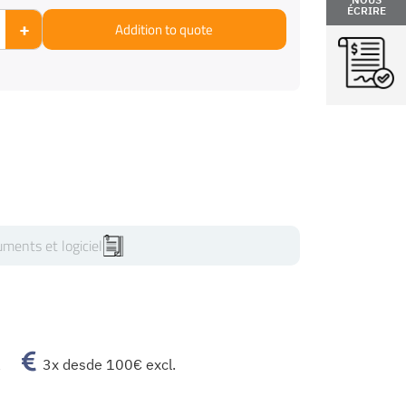
ÉCRIRE
+
Addition to quote
ments et logiciel
a
3x desde 100€ excl.