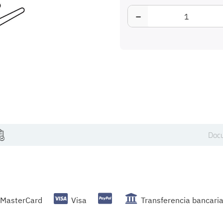
−
Docu
MasterCard
Visa
Transferencia bancari