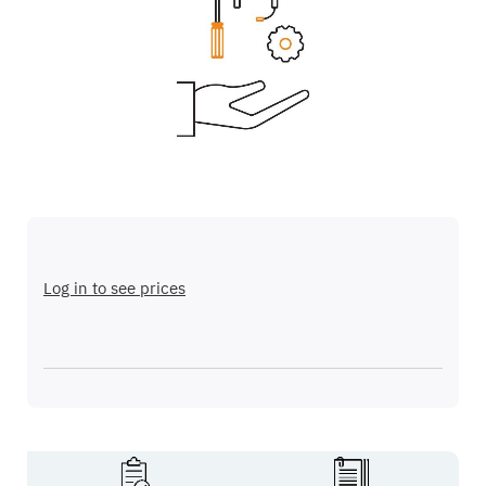
galería
de
imágenes
Saltar
al
comienzo
Log in to see prices
de
la
galería
de
imágenes