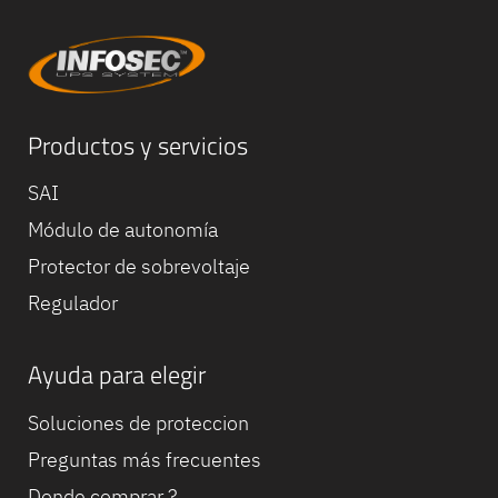
Productos y servicios
SAI
Módulo de autonomía
Equipe
commerc
Protector de sobrevoltaje
02 40 76
Regulador
Ayuda para elegir
Soluciones de proteccion
Preguntas más frecuentes
Donde comprar ?