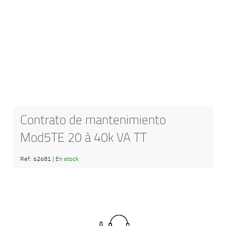
Contrato de mantenimiento
Mod5TE 20 à 40k VA TT
Ref:
62681
|
En stock
Saltar
al
final
de
la