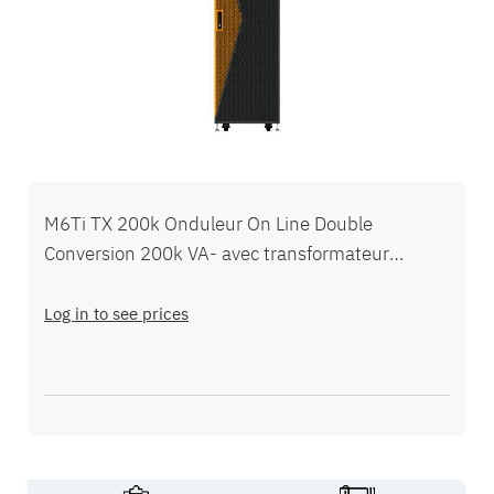
de
imágenes
Saltar
al
M6Ti TX 200k Onduleur On Line Double
comienzo
Conversion 200k VA- avec transformateur
de
d'isolement - Borniers - Garantie 1 an
la
galería
Log in to see prices
de
imágenes