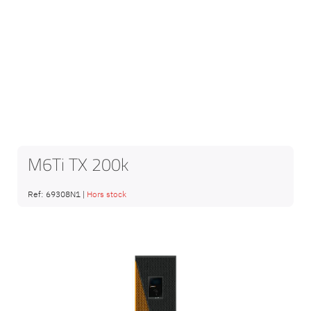
M6Ti TX 200k
Ref:
69308N1
|
Hors stock
Saltar
al
final
de
la
galería