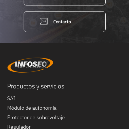
Contacto
Productos y servicios
Equipe
SAI
commerc
02 40 76
Módulo de autonomía
Protector de sobrevoltaje
Regulador