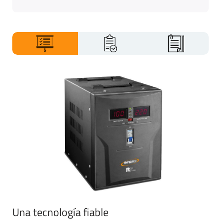
imágenes
Una tecnología fiable