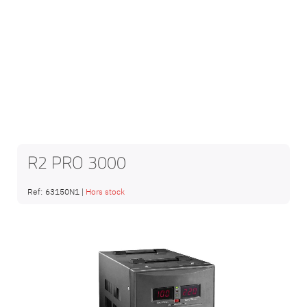
R2 PRO 3000
Ref:
63150N1
|
Hors stock
Saltar
al
final
de
la
galería