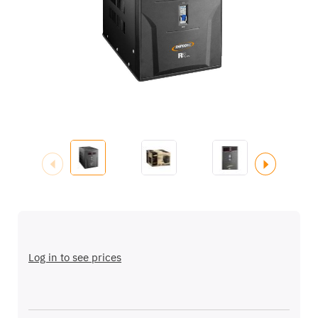
de
imágenes
Saltar
al
comienzo
Log in to see prices
de
la
galería
de