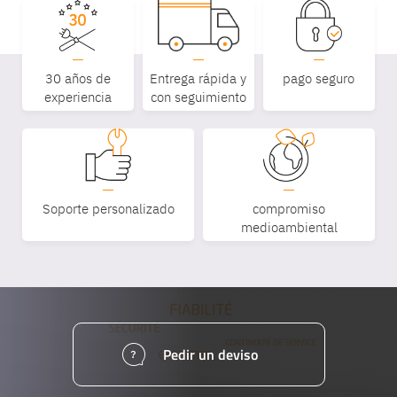
30 años de
Entrega rápida y
pago seguro
Equipe
experiencia
con seguimiento
commerc
02 40 76
Soporte personalizado
compromiso
medioambiental
Pedir un deviso