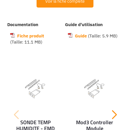
Voir la fiche complète
Documentation
Guide d'utilisation
Fiche produit
Guide
(Taille: 5.9 MB)
(Taille: 11.1 MB)
Ajouter
Ajouter
Aj
SONDE TEMP
Mod3 Controller
au
au
a
HUMIDITE - EMD
Module
panier
panier
pa