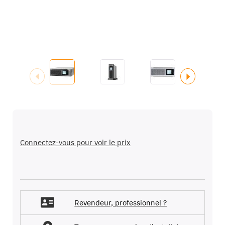
Passer
au
début
Connectez-vous pour voir le prix
de
la
Galerie
d’images
Revendeur, professionnel ?