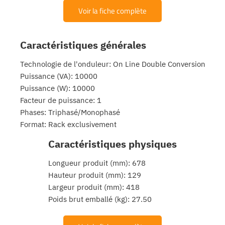
Voir la fiche complète
Caractéristiques générales
Technologie de l'onduleur: On Line Double Conversion
Puissance (VA): 10000
Puissance (W): 10000
Facteur de puissance: 1
Equipe
Phases: Triphasé/Monophasé
commerc
02 40 76
Format: Rack exclusivement
Caractéristiques physiques
Longueur produit (mm): 678
Hauteur produit (mm): 129
Largeur produit (mm): 418
Poids brut emballé (kg): 27.50