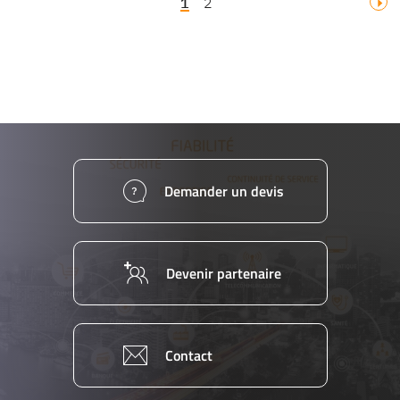
Vous
Page
1
2
Page
lisez
02 40 76
actuellement
la
page
Demander un devis
Devenir partenaire
Contact