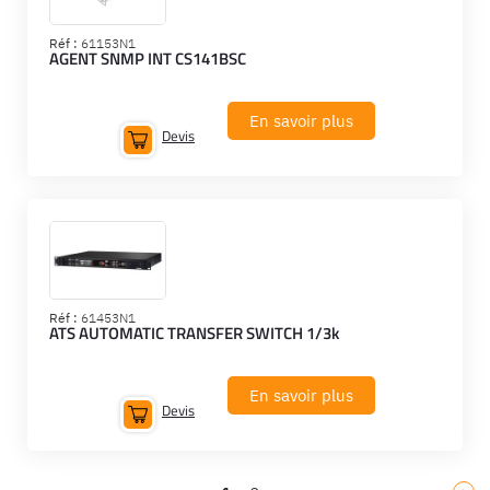
Réf :
61153N1
AGENT SNMP INT CS141BSC
En savoir plus
Devis
Réf :
61453N1
ATS AUTOMATIC TRANSFER SWITCH 1/3k
En savoir plus
Devis
Equipe
commerc