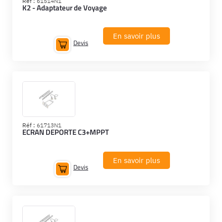
Réf :
61514N1
K2 - Adaptateur de Voyage
En savoir plus
Devis
Réf :
61713N1
ECRAN DEPORTE C3+MPPT
En savoir plus
Devis