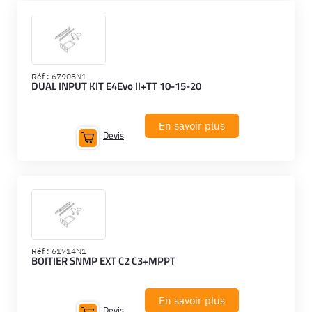
Réf :
67908N1
DUAL INPUT KIT E4Evo II+TT 10-15-20
En savoir plus
Devis
Réf :
61714N1
BOITIER SNMP EXT C2 C3+MPPT
En savoir plus
Devis