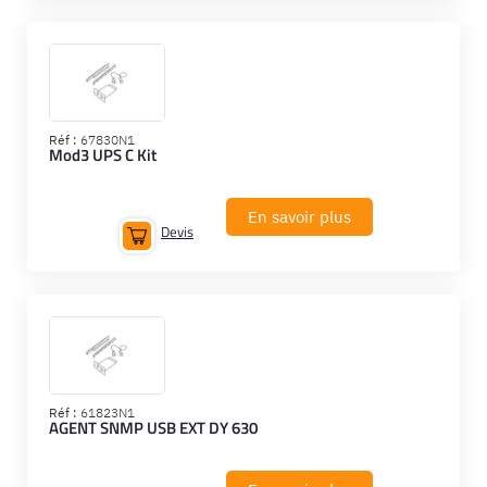
Réf :
67830N1
Mod3 UPS C Kit
En savoir plus
Devis
Réf :
61823N1
AGENT SNMP USB EXT DY 630