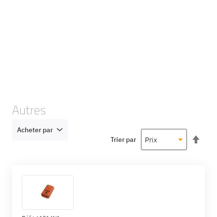
Autres
Acheter par
Par
Trier par
ord
déc